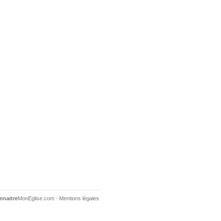
nnaitre
MonEglise.com
-
Mentions légales