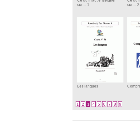
Ce qu’il faut enseigner
Ce qu’i
sur… 1
sur… 2
Les langues
Compren
1
2
3
4
5
6
7
8
9