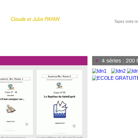
OUTIQUE
MEDIAS
ACTUALITES
NOUS SOUTENIR
AUTRES S
+
4 séries : 200