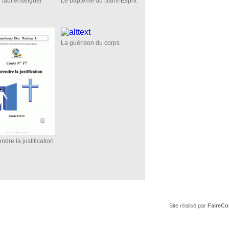
l faut enseigner
Le baptême du Saint-Esprit
La guérison du corps
dre la justification
Site réalisé par
FaireCo