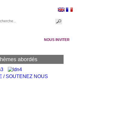
The English quarter
ITES
NOUS INVITER
 thèmes abordés