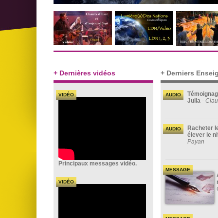
+ Dernières vidéos
+ Derniers Ense
Témoignag
VIDÉO
AUDIO
Julia
- Clau
Racheter l
AUDIO
élever le n
Payan
Principaux messages vidéo.
MESSAGE
VIDÉO